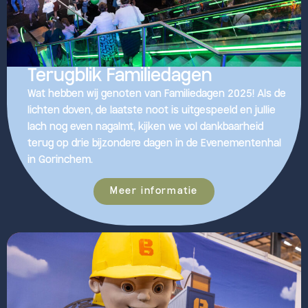
Terugblik Familiedagen
Wat hebben wij genoten van Familiedagen 2025! Als de
lichten doven, de laatste noot is uitgespeeld en jullie
lach nog even nagalmt, kijken we vol dankbaarheid
terug op drie bijzondere dagen in de Evenementenhal
in Gorinchem.
Meer informatie