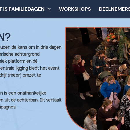
T IS FAMILIEDAGEN
WORKSHOPS
DEELNEMER
N?
uder, de kans om in drie dagen
orische achtergrond
niek platform en dé
ntrale ligging biedt het event
rijf (meer) omzet te
en is een onafhankelijke
n uit de achterban. Dit vertaalt
mpagnes.