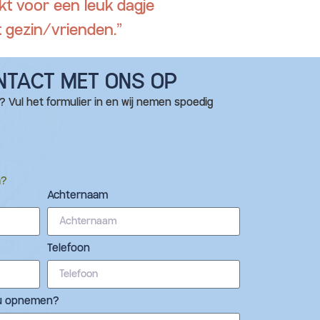
kt voor een leuk dagje
 gezin/vrienden.”
NTACT MET ONS OP
 Vul het formulier in en wij nemen spoedig
e
a?
Achternaam
Telefoon
t u opnemen?