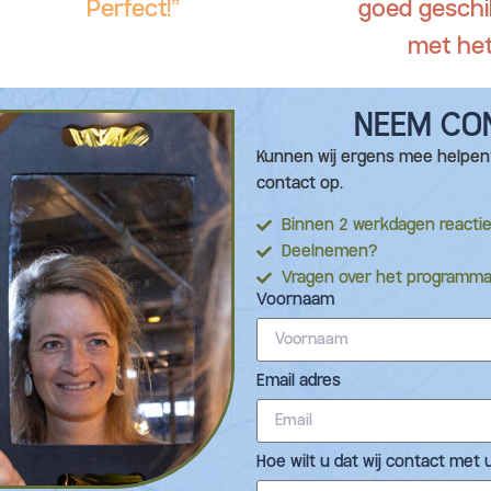
Perfect!”
goed geschi
met het
NEEM CO
Kunnen wij ergens mee helpen?
contact op.
Binnen 2 werkdagen reacti
Deelnemen?
Vragen over het programm
Voornaam
Email adres
Hoe wilt u dat wij contact me