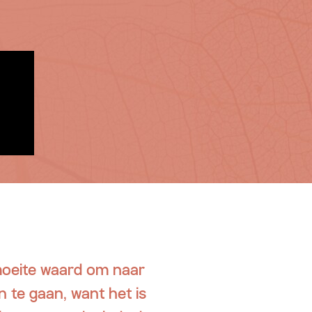
 moeite waard om naar
n te gaan, want het is