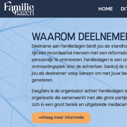
HOME
DI
WAAROM DEELNEME
Deelname aan Familiedagen biedt jou als standho
tijd een recordaantal mensen met een reformat
persoonlijk te ontmoeten. Familiedagen is een u
ontmoetingsplek voor de achterban. Dankzij de ce
jou als deelnemer volop kansen om met jouw bed
genereren.
Easyfairs is de organisator achter Familiedagen 
organisatie die samenwerkt met alle grote partije
zich in een groot bereik en uitgebreide mediaca
Vraag meer informatie