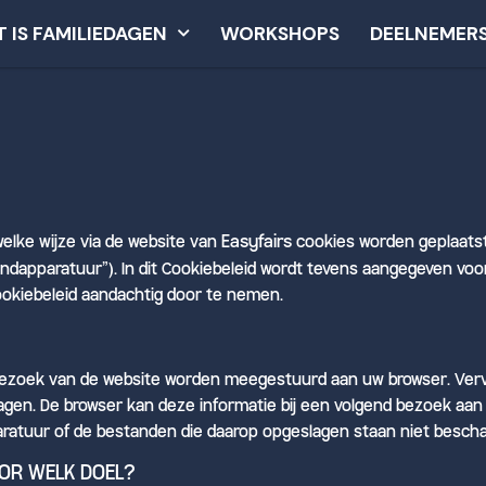
T IS FAMILIEDAGEN
WORKSHOPS
DEELNEMER
welke wijze via de website van
Easyfairs
cookies worden geplaatst
andapparatuur”). In dit Cookiebeleid wordt tevens aangegeven vo
ookiebeleid aandachtig door te nemen.
et bezoek van de website worden meegestuurd aan uw browser. Ver
en. De browser kan deze informatie bij een volgend bezoek aan 
atuur of de bestanden die daarop opgeslagen staan niet bescha
OOR WELK DOEL?