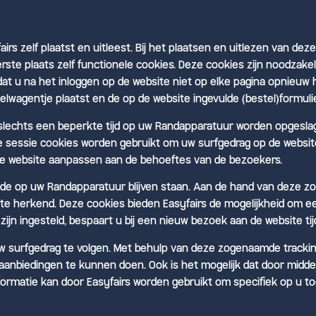
irs zelf plaatst en uitleest. Bij het plaatsen en uitlezen van dez
erste plaats zelf functionele cookies. Deze cookies zijn noodzake
dat u na het inloggen op de website niet op elke pagina opnieuw
elwagentje plaatst en de op de website ingevulde (bestel)formuli
e slechts een beperkte tijd op uw Randapparatuur worden opgesla
sessie cookies worden gebruikt om uw surfgedrag op de website 
de website aanpassen aan de behoeftes van de bezoekers.
riode op uw Randapparatuur blijven staan. Aan de hand van dez
te herkend. Deze cookies bieden Easyfairs de mogelijkheid om e
jn ingesteld, bespaart u bij een nieuw bezoek aan de website ti
 surfgedrag te volgen. Met behulp van deze zogenaamde tracking
aanbiedingen te kunnen doen. Ook is het mogelijk dat door midde
formatie kan door Easyfairs worden gebruikt om specifiek op u t