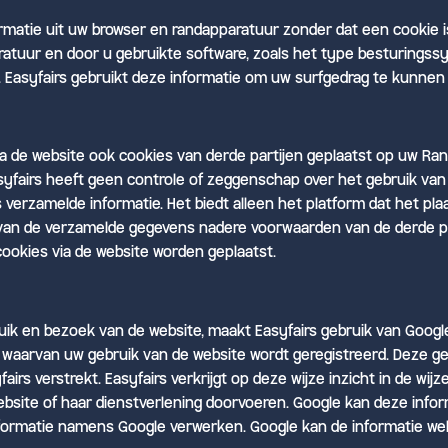
ormatie uit uw browser en randapparatuur zonder dat een cookie i
tuur en door u gebruikte software, zoals het type besturingssy
. Easyfairs gebruikt deze informatie om uw surfgedrag te kunnen 
 via de website ook cookies van derde partijen geplaatst op uw R
yfairs heeft geen controle of zeggenschap over het gebruik van
verzamelde informatie. Het biedt alleen het platform dat het pla
ik van de verzamelde gegevens nadere voorwaarden van de derde p
ookies via de website worden geplaatst.
ik en bezoek van de website, maakt Easyfairs gebruik van Google
aarvan uw gebruik van de website wordt geregistreerd. Deze g
rs verstrekt. Easyfairs verkrijgt op deze wijze inzicht in de wij
bsite of haar dienstverlening doorvoeren. Google kan deze inform
nformatie namens Google verwerken. Google kan de informatie we