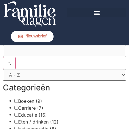
DIT IS FAMILIEDAGEN
Nieuwsbrief
FILTERS
Categorieën
Boeken
(9)
Carrière
(7)
Educatie
(16)
Eten / drinken
(12)
Huisdecoratie
(8)