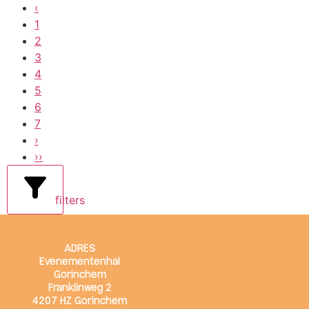
‹
1
2
3
4
5
6
7
›
››
filters
ADRES
Evenementenhal
Gorinchem
Franklinweg 2
4207 HZ Gorinchem