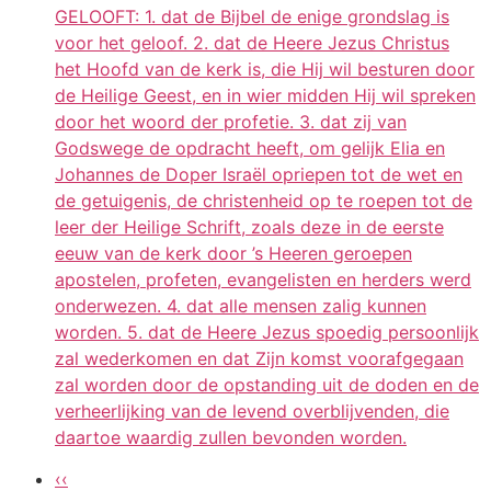
GELOOFT: 1. dat de Bijbel de enige grondslag is
voor het geloof. 2. dat de Heere Jezus Christus
het Hoofd van de kerk is, die Hij wil besturen door
de Heilige Geest, en in wier midden Hij wil spreken
door het woord der profetie. 3. dat zij van
Godswege de opdracht heeft, om gelijk Elia en
Johannes de Doper Israël opriepen tot de wet en
de getuigenis, de christenheid op te roepen tot de
leer der Heilige Schrift, zoals deze in de eerste
eeuw van de kerk door ’s Heeren geroepen
apostelen, profeten, evangelisten en herders werd
onderwezen. 4. dat alle mensen zalig kunnen
worden. 5. dat de Heere Jezus spoedig persoonlijk
zal wederkomen en dat Zijn komst voorafgegaan
zal worden door de opstanding uit de doden en de
verheerlijking van de levend overblijvenden, die
daartoe waardig zullen bevonden worden.
‹‹