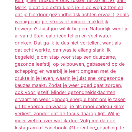
Ben jij een drukke vrouw tussen de 30 en 50 jaar?
Merk je dat die extra kilo’s je in de weg zitten en
dat je hierdoor gezondheidsklachten ervaart, zoals
weinig energie, stress of minder makkelijk
bewegen? Juist jou wil ik helpen. Natuurlijk weet je
al van diëten, calorieën tellen en veel water
drinken. Dat ga ik je dus niet vertellen, want als
dat echt werkte, dan was je allang slank. Ik
begeleid je om stap voor stap een duurzame,
gezonde leefstijl op te bouwen, gebaseerd op de
schepping en waarbij je leert omgaan met de
drukte in je leven, waarin je juist snel ongezonde
keuzes maakt. Zodat je weer goed gaat zorgen,
ook voor jezelf. Minder gezondheidsklachten
ervaart en weer genoeg energie hebt om je taken
uit te voeren, en waarbij je als mooi cadeau kilo’s
verliest, zonder dat de focus daarop ligt. Wil je
meer weten over wat ik doe: Volg me dan op
Instagram of Facebook. @florentine_coaching Je