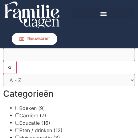
DIT IS FAMILIEDAGEN
Nieuwsbrief
FILTERS
Categorieën
Boeken
(9)
Carrière
(7)
Educatie
(16)
Eten / drinken
(12)
Huisdecoratie
(8)