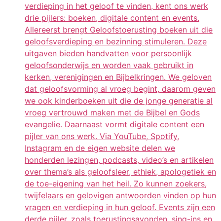
verdieping in het geloof te vinden, kent ons werk
drie pijlers: boeken, digitale content en events.
Allereerst brengt Geloofstoerusting boeken uit die
geloofsverdieping en bezinning stimuleren. Deze
uitgaven bieden handvatten voor persoonlijk
geloofsonderwijs en worden vaak gebruikt in
kerken, verenigingen en Bijbelkringen. We geloven
dat geloofsvorming al vroeg begint, daarom geven
we ook kinderboeken uit die de jonge generatie al
vroeg vertrouwd maken met de Bijbel en Gods
evangelie. Daarnaast vormt digitale content een
pijler van ons werk. Via YouTube, Spotify,
Instagram en de eigen website delen we
honderden lezingen, podcasts, video’s en artikelen
over thema’s als geloofsleer, ethiek, apologetiek en
de toe-eigening van het heil. Zo kunnen zoekers,
twijfelaars en gelovigen antwoorden vinden op hun
vragen en verdieping in hun geloof. Events zijn een
derde pijler, zoals toerustingsavonden, sing-ins en