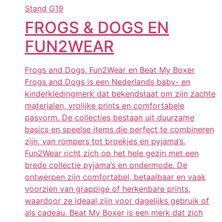
Stand
G19
FROGS & DOGS EN
FUN2WEAR
Frogs and Dogs, Fun2Wear en Beat My Boxer
Frogs and Dogs is een Nederlands baby- en
kinderkledingmerk dat bekendstaat om zijn zachte
materialen, vrolijke prints en comfortabele
pasvorm. De collecties bestaan uit duurzame
basics en speelse items die perfect te combineren
zijn, van rompers tot broekjes en pyjama’s.
Fun2Wear richt zich op het hele gezin met een
brede collectie pyjama’s en ondermode. De
ontwerpen zijn comfortabel, betaalbaar en vaak
voorzien van grappige of herkenbare prints,
waardoor ze ideaal zijn voor dagelijks gebruik of
als cadeau. Beat My Boxer is een merk dat zich