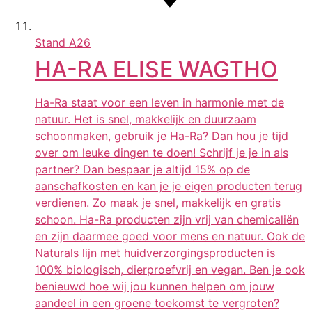
Stand
A26
HA-RA ELISE WAGTHO
Ha-Ra staat voor een leven in harmonie met de
natuur. Het is snel, makkelijk en duurzaam
schoonmaken, gebruik je Ha-Ra? Dan hou je tijd
over om leuke dingen te doen! Schrijf je je in als
partner? Dan bespaar je altijd 15% op de
aanschafkosten en kan je je eigen producten terug
verdienen. Zo maak je snel, makkelijk en gratis
schoon. Ha-Ra producten zijn vrij van chemicaliën
en zijn daarmee goed voor mens en natuur. Ook de
Naturals lijn met huidverzorgingsproducten is
100% biologisch, dierproefvrij en vegan. Ben je ook
benieuwd hoe wij jou kunnen helpen om jouw
aandeel in een groene toekomst te vergroten?