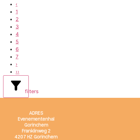
‹
1
2
3
4
5
6
7
›
››
filters
ADRES
Evenementenhal
Gorinchem
Franklinweg 2
4207 HZ Gorinchem