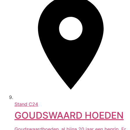
Stand
C24
GOUDSWAARD HOEDEN
Goudswaardhoeden, al bijna 20 jaar een begrip. Er